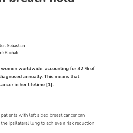
er, Sebastian
ré Buchali
n women worldwide, accounting for 32 % of
diagnosed annually. This means that
ncer in her lifetime [1].
 patients with left sided breast cancer can
he ipsilateral lung to achieve a risk reduction