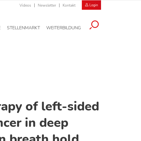
Videos
Newsletter
Kontakt
Login
E
STELLENMARKT
WEITERBILDUNG
apy of left-sided
ncer in deep
on breath hold