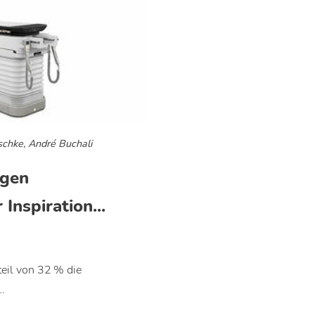
schke, André Buchali
igen
Inspiration...
teil von 32 % die
…