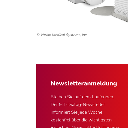
© Varian Medical Systems, Inc.
Newsletter­anmeldung
Bleiben Sie auf dem Laufenden.
Der MT-Dialog-Newsletter
informiert Sie jede Woche
kostenfrei über die wichtigsten
Branchen-News, aktuelle Themen