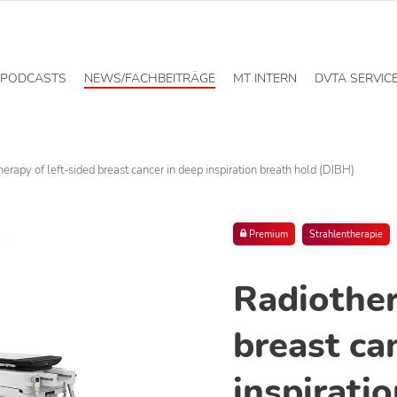
PODCASTS
NEWS/FACHBEITRÄGE
MT INTERN
DVTA SERVIC
erapy of left-sided breast cancer in deep inspiration breath hold (DIBH)
Premium
Strahlentherapie
Radiother
breast ca
inspirati