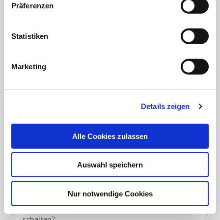
Präferenzen
Dialog
Statistiken
Um das Online-Angebot der MT im Dialog
uneingeschränkt nutzen zu können, müssen Sie
sich einmalig mit Ihrer DVTA-Mitglieds- oder
Marketing
Abonnentennummer registrieren.
zur Registrierung
Details zeigen
Zum Login
Alle Cookies zulassen
Auswahl speichern
Stellen- und Rubrikenmarkt
Nur notwendige Cookies
Möchten Sie eine Anzeige in der MT im Dialog
schalten?