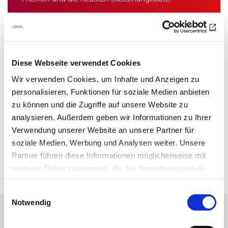
E-Mail-Adresse
Ich habe die Hinweise zum
Datenschutz
gelesen.*
Diese Webseite verwendet Cookies
Wir verwenden Cookies, um Inhalte und Anzeigen zu
Newsletter abonnieren
personalisieren, Funktionen für soziale Medien anbieten
zu können und die Zugriffe auf unsere Website zu
* Pflichtfeld
analysieren. Außerdem geben wir Informationen zu Ihrer
Verwendung unserer Website an unsere Partner für
soziale Medien, Werbung und Analysen weiter. Unsere
Zur Übersicht
Partner führen diese Informationen möglicherweise mit
weiteren Daten zusammen, die Sie ihnen bereitgestellt
haben oder die sie im Rahmen Ihrer Nutzung der Dienste
Einwilligungsauswahl
gesammelt haben.
Notwendig
Datenschutz
|
Impressum
Online-Angebot der MT im