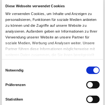
Diese Webseite verwendet Cookies
Wir verwenden Cookies, um Inhalte und Anzeigen zu
Ich habe die Hinweise zum
Datenschutz
gelesen.*
personalisieren, Funktionen für soziale Medien anbieten
zu können und die Zugriffe auf unsere Website zu
Newsletter abonnieren
analysieren. Außerdem geben wir Informationen zu Ihrer
Verwendung unserer Website an unsere Partner für
* Pflichtfeld
soziale Medien, Werbung und Analysen weiter. Unsere
Partner führen diese Informationen möglicherweise mit
weiteren Daten zusammen, die Sie ihnen bereitgestellt
haben oder die sie im Rahmen Ihrer Nutzung der Dienste
Einwilligungsauswahl
gesammelt haben.
Notwendig
Das könnte Sie auch interessieren:
Datenschutz
|
Impressum
Präferenzen
Statistiken