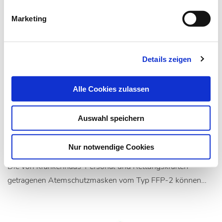
Marketing
Details zeigen
30.04.20
lz
Alle Cookies zulassen
Mehrfach eingesetzte FFP2-
Schutzmasken sind sicher
Auswahl speichern
Zwanzigminütiger Sterilisationsprozess bei 121° C
Nur notwendige Cookies
Die von Krankenhaus-Personal und Rettungskräften
getragenen Atemschutzmasken vom Typ FFP-2 können…