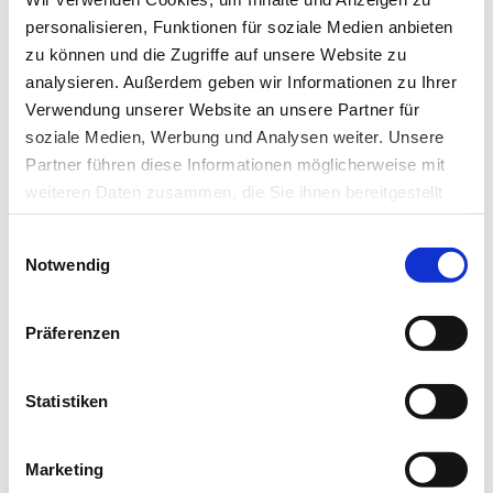
personalisieren, Funktionen für soziale Medien anbieten
Newsletter­anmeldung
zu können und die Zugriffe auf unsere Website zu
analysieren. Außerdem geben wir Informationen zu Ihrer
Bleiben Sie auf dem Laufenden. Der MT-Dialog-
Verwendung unserer Website an unsere Partner für
soziale Medien, Werbung und Analysen weiter. Unsere
Newsletter informiert Sie jede Woche kostenfrei
Partner führen diese Informationen möglicherweise mit
über die wichtigsten Branchen-News, aktuelle
weiteren Daten zusammen, die Sie ihnen bereitgestellt
Themen und die neusten Stellenangebote.
haben oder die sie im Rahmen Ihrer Nutzung der Dienste
Einwilligungsauswahl
gesammelt haben.
E-Mail-Adresse
Notwendig
Datenschutz
|
Impressum
Präferenzen
Ich habe die Hinweise zum
Datenschutz
gelesen.*
Newsletter abonnieren
Statistiken
* Pflichtfeld
Marketing