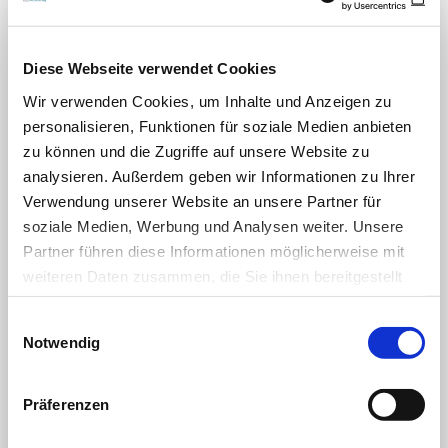
Diese Webseite verwendet Cookies
Passwort:
Wir verwenden Cookies, um Inhalte und Anzeigen zu
personalisieren, Funktionen für soziale Medien anbieten
zu können und die Zugriffe auf unsere Website zu
analysieren. Außerdem geben wir Informationen zu Ihrer
Verwendung unserer Website an unsere Partner für
Passwort vergessen?
soziale Medien, Werbung und Analysen weiter. Unsere
Partner führen diese Informationen möglicherweise mit
weiteren Daten zusammen, die Sie ihnen bereitgestellt
Sie möchten die Zeitschrift
haben oder die sie im Rahmen Ihrer Nutzung der Dienste
Einwilligungsauswahl
gesammelt haben.
abonnieren und auf alle Inhalte
Notwendig
zugreifen?
Datenschutz
|
Impressum
Präferenzen
Dann nutzen Sie jetzt unser Probe-Abonnement mit
3 Ausgaben zum Kennenlernpreis von € 19,90.