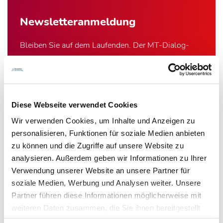
Newsletter­anmeldung
Bleiben Sie auf dem Laufenden. Der MT-Dialog-
Newsletter informiert Sie jede Woche kostenfrei
über die wichtigsten Branchen-News, aktuelle
Themen und die neusten Stellenangebote.
Diese Webseite verwendet Cookies
E-Mail-Adresse
Wir verwenden Cookies, um Inhalte und Anzeigen zu
personalisieren, Funktionen für soziale Medien anbieten
zu können und die Zugriffe auf unsere Website zu
Ich habe die Hinweise zum
Datenschutz
gelesen.*
analysieren. Außerdem geben wir Informationen zu Ihrer
Verwendung unserer Website an unsere Partner für
Newsletter abonnieren
soziale Medien, Werbung und Analysen weiter. Unsere
Partner führen diese Informationen möglicherweise mit
* Pflichtfeld
weiteren Daten zusammen, die Sie ihnen bereitgestellt
haben oder die sie im Rahmen Ihrer Nutzung der Dienste