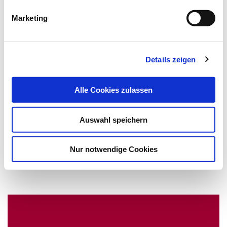
Marketing
16.08.17
lz
Details zeigen
Körpereigene Immunzellen gegen
Alle Cookies zulassen
Lymphknotenkrebs
Auswahl speichern
Impfung bei Kindern?
Fernziel Impfung statt Chemotherapie: In einer EU-
Nur notwendige Cookies
geförderten Forschungsinitiative untersuchen…