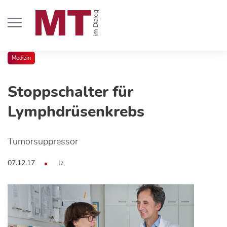
Medizin
Stoppschalter für
Lymphdrüsenkrebs
Tumorsuppressor
07.12.17
lz