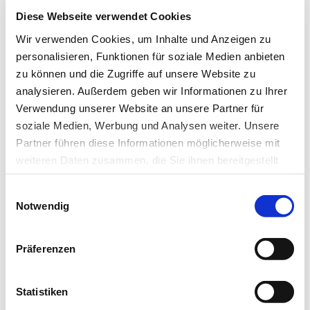
Diese Webseite verwendet Cookies
Ich habe die Hinweise zum
Datenschutz
gelesen.*
Wir verwenden Cookies, um Inhalte und Anzeigen zu
personalisieren, Funktionen für soziale Medien anbieten
Newsletter abonnieren
zu können und die Zugriffe auf unsere Website zu
analysieren. Außerdem geben wir Informationen zu Ihrer
* Pflichtfeld
Verwendung unserer Website an unsere Partner für
soziale Medien, Werbung und Analysen weiter. Unsere
Partner führen diese Informationen möglicherweise mit
weiteren Daten zusammen, die Sie ihnen bereitgestellt
haben oder die sie im Rahmen Ihrer Nutzung der Dienste
Das könnte Sie auch interessieren:
Einwilligungsauswahl
gesammelt haben.
Notwendig
Datenschutz
|
Impressum
Präferenzen
Statistiken