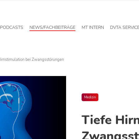
PODCASTS
NEWS/FACHBEITRÄGE
MT INTERN
DVTA SERVIC
Hirnstimulation bei Zwangsstörungen
Medizin
Tiefe Hir
Zwangsst