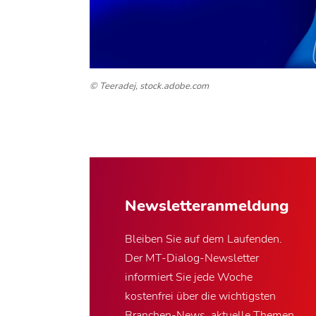
© Teeradej, stock.adobe.com
Newsletter­anmeldung
Bleiben Sie auf dem Laufenden.
Der MT-Dialog-Newsletter
informiert Sie jede Woche
kostenfrei über die wichtigsten
Branchen-News, aktuelle Themen