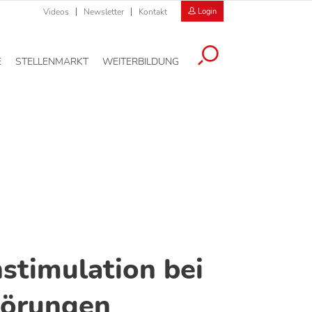
Videos
Newsletter
Kontakt
Login
E
STELLENMARKT
WEITERBILDUNG
nstimulation bei
örungen