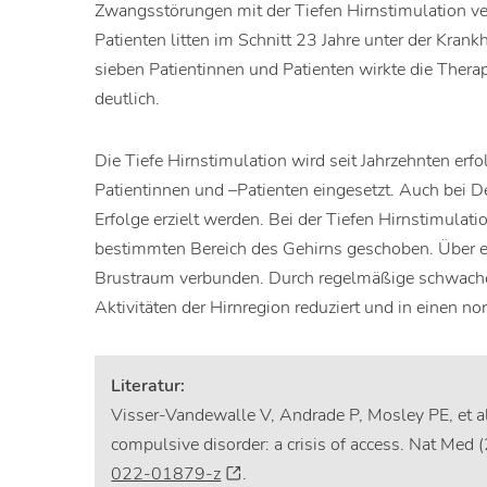
Zwangsstörungen mit der Tiefen Hirnstimulation ver
Patienten litten im Schnitt 23 Jahre unter der Kran
sieben Patientinnen und Patienten wirkte die Therap
deutlich.
Die Tiefe Hirnstimulation wird seit Jahrzehnten er
Patientinnen und –Patienten eingesetzt. Auch bei 
Erfolge erzielt werden. Bei der Tiefen Hirnstimulat
bestimmten Bereich des Gehirns geschoben. Über ein
Brustraum verbunden. Durch regelmäßige schwache
Aktivitäten der Hirnregion reduziert und in einen 
Literatur:
Visser-Vandewalle V, Andrade P, Mosley PE, et al
compulsive disorder: a crisis of access. Nat Med
022-01879-z
.