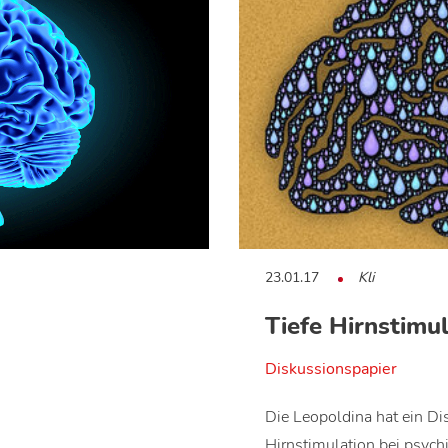
23.01.17
Kli
Tiefe Hirnstimul
Diskussionspapier
Die Leopoldina hat ein Di
Hirnstimulation bei psyc