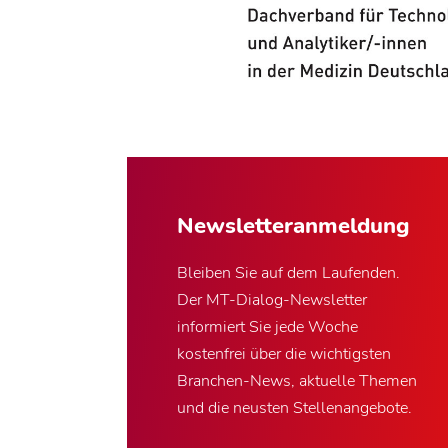
Newsletter­anmeldung
Bleiben Sie auf dem Laufenden.
Der MT-Dialog-Newsletter
informiert Sie jede Woche
kostenfrei über die wichtigsten
Branchen-News, aktuelle Themen
und die neusten Stellenangebote.