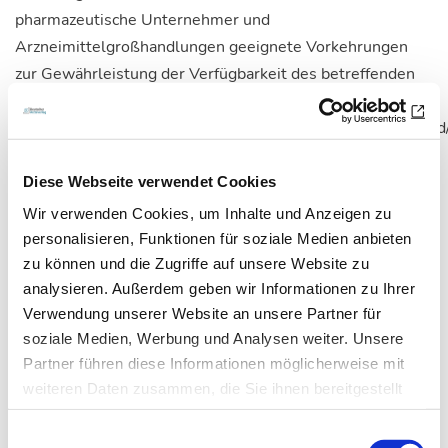
pharmazeutische Unternehmer und
Arzneimittelgroßhandlungen geeignete Vorkehrungen
zur Gewährleistung der Verfügbarkeit des betreffenden
Arzneimittels ergreifen.
http://www.bundesaerztekammer.de/fileadmin/user_upload
Ordner/Stellungnahmen/RegE_4.AMG.pdf
Diese Webseite verwendet Cookies
Wir verwenden Cookies, um Inhalte und Anzeigen zu
personalisieren, Funktionen für soziale Medien anbieten
Artikel teilen
zu können und die Zugriffe auf unsere Website zu
analysieren. Außerdem geben wir Informationen zu Ihrer
Verwendung unserer Website an unsere Partner für
soziale Medien, Werbung und Analysen weiter. Unsere
Zur Übersicht
Partner führen diese Informationen möglicherweise mit
weiteren Daten zusammen, die Sie ihnen bereitgestellt
haben oder die sie im Rahmen Ihrer Nutzung der Dienste
Einwilligungsauswahl
gesammelt haben.