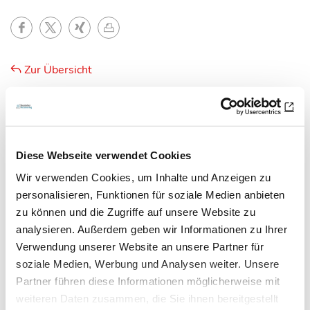
Zur Übersicht
Newsletter­anmeldung
Diese Webseite verwendet Cookies
Wir verwenden Cookies, um Inhalte und Anzeigen zu
Bleiben Sie auf dem Laufenden. Der MT-Dialog-
personalisieren, Funktionen für soziale Medien anbieten
Newsletter informiert Sie jede Woche kostenfrei
zu können und die Zugriffe auf unsere Website zu
über die wichtigsten Branchen-News, aktuelle
analysieren. Außerdem geben wir Informationen zu Ihrer
Themen und die neusten Stellenangebote.
Verwendung unserer Website an unsere Partner für
soziale Medien, Werbung und Analysen weiter. Unsere
E-Mail-Adresse
Partner führen diese Informationen möglicherweise mit
weiteren Daten zusammen, die Sie ihnen bereitgestellt