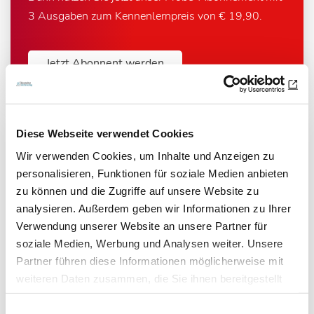
3 Ausgaben zum Kennenlernpreis von € 19,90.
Jetzt Abonnent werden
Diese Webseite verwendet Cookies
Wir verwenden Cookies, um Inhalte und Anzeigen zu
Newsletter­anmeldung
personalisieren, Funktionen für soziale Medien anbieten
zu können und die Zugriffe auf unsere Website zu
Bleiben Sie auf dem Laufenden. Der MT-Dialog-
analysieren. Außerdem geben wir Informationen zu Ihrer
Newsletter informiert Sie jede Woche kostenfrei
Verwendung unserer Website an unsere Partner für
über die wichtigsten Branchen-News, aktuelle
soziale Medien, Werbung und Analysen weiter. Unsere
Themen und die neusten Stellenangebote.
Partner führen diese Informationen möglicherweise mit
weiteren Daten zusammen, die Sie ihnen bereitgestellt
E-Mail-Adresse
haben oder die sie im Rahmen Ihrer Nutzung der Dienste
Einwilligungsauswahl
gesammelt haben.