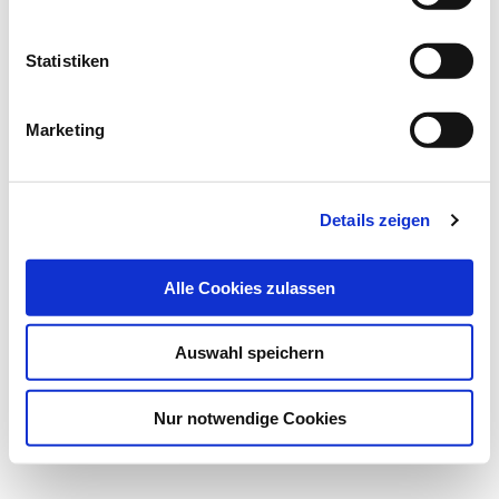
Statistiken
Marketing
22.01.18
Kli
Details zeigen
Mit virtueller Realität gegen
Alle Cookies zulassen
Angstzustände
Forschungsprojekt in Magdeburg
Auswahl speichern
Wissenschaftler am Deutschen Zentrum für
Nur notwendige Cookies
Neurodegenerative Erkrankungen (DZNE) in Magdeburg…