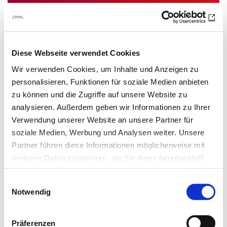
E-Mail-Adresse
Ich habe die Hinweise zum
Datenschutz
gelesen.*
Diese Webseite verwendet Cookies
Wir verwenden Cookies, um Inhalte und Anzeigen zu
Newsletter abonnieren
personalisieren, Funktionen für soziale Medien anbieten
zu können und die Zugriffe auf unsere Website zu
* Pflichtfeld
analysieren. Außerdem geben wir Informationen zu Ihrer
Verwendung unserer Website an unsere Partner für
soziale Medien, Werbung und Analysen weiter. Unsere
Partner führen diese Informationen möglicherweise mit
weiteren Daten zusammen, die Sie ihnen bereitgestellt
Das könnte Sie auch interessieren:
haben oder die sie im Rahmen Ihrer Nutzung der Dienste
Einwilligungsauswahl
gesammelt haben.
Notwendig
Datenschutz
|
Impressum
Präferenzen