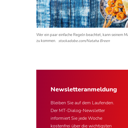
Wer ein paar einfache Regeln beachtet, kann seinem Ma
zu kommen.
stockadobe.com/Nataha Breen
Newsletter­anmeldung
Bleiben Sie auf dem Laufenden.
Der MT-Dialog-Newsletter
informiert Sie jede Woche
kostenfrei über die wichtigsten