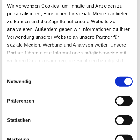
Literatur:
Wir verwenden Cookies, um Inhalte und Anzeigen zu
Hernandez-Malmierca P, Vonficht D, Schnell A, et al.:
personalisieren, Funktionen für soziale Medien anbieten
Antigen presentation safeguards the integrity of the
zu können und die Zugriffe auf unsere Website zu
hematopoietic 1 stem cell pool. Cell Stem Cell, Vol 30,
analysieren. Außerdem geben wir Informationen zu Ihrer
May 08, 2022, DOI:
Verwendung unserer Website an unsere Partner für
doi.org/10.1016/j.stem.2022.04.007
.
soziale Medien, Werbung und Analysen weiter. Unsere
Partner führen diese Informationen möglicherweise mit
weiteren Daten zusammen, die Sie ihnen bereitgestellt
Quelle: BIH
haben oder die sie im Rahmen Ihrer Nutzung der Dienste
Einwilligungsauswahl
gesammelt haben.
Notwendig
Artikel teilen
Datenschutz
|
Impressum
Präferenzen
Statistiken
Zur Übersicht
Marketing