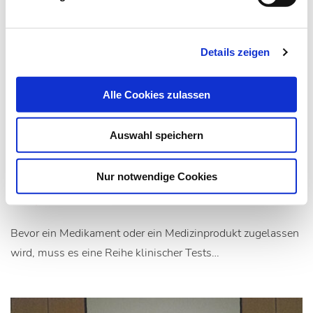
Details zeigen
Alle Cookies zulassen
01.11.15
red
Auswahl speichern
Als MTA in die Forschung
Nur notwendige Cookies
Study Nurse oder Studienkoordinatorin
Bevor ein Medikament oder ein Medizinprodukt zugelassen
wird, muss es eine Reihe klinischer Tests…