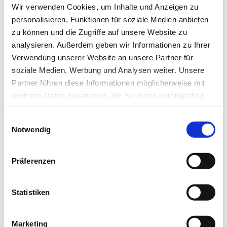
Wir verwenden Cookies, um Inhalte und Anzeigen zu
E-Mail-Adresse
personalisieren, Funktionen für soziale Medien anbieten
zu können und die Zugriffe auf unsere Website zu
analysieren. Außerdem geben wir Informationen zu Ihrer
Ich habe die Hinweise zum
Datenschutz
gelesen.*
Verwendung unserer Website an unsere Partner für
soziale Medien, Werbung und Analysen weiter. Unsere
Partner führen diese Informationen möglicherweise mit
Newsletter abonnieren
weiteren Daten zusammen, die Sie ihnen bereitgestellt
haben oder die sie im Rahmen Ihrer Nutzung der Dienste
* Pflichtfeld
Einwilligungsauswahl
gesammelt haben.
Notwendig
Datenschutz
|
Impressum
Präferenzen
Das könnte Sie auch interessieren:
Statistiken
Marketing