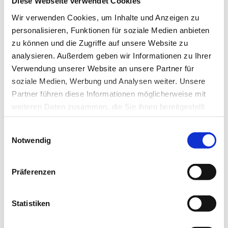
Newsletter abonnieren
Diese Webseite verwendet Cookies
Wir verwenden Cookies, um Inhalte und Anzeigen zu
* Pflichtfeld
personalisieren, Funktionen für soziale Medien anbieten
zu können und die Zugriffe auf unsere Website zu
analysieren. Außerdem geben wir Informationen zu Ihrer
Verwendung unserer Website an unsere Partner für
soziale Medien, Werbung und Analysen weiter. Unsere
Das könnte Sie auch interessieren:
Partner führen diese Informationen möglicherweise mit
weiteren Daten zusammen, die Sie ihnen bereitgestellt
haben oder die sie im Rahmen Ihrer Nutzung der Dienste
Einwilligungsauswahl
gesammelt haben.
Notwendig
Datenschutz
|
Impressum
Präferenzen
Statistiken