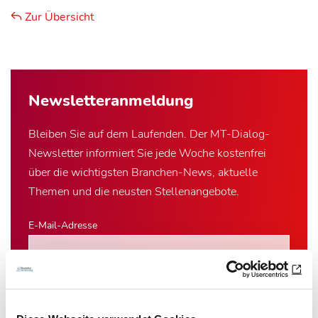
Zur Übersicht
Newsletter­anmeldung
Bleiben Sie auf dem Laufenden. Der MT-Dialog-
Newsletter informiert Sie jede Woche kostenfrei
über die wichtigsten Branchen-News, aktuelle
Themen und die neusten Stellenangebote.
E-Mail-Adresse
Ich habe die Hinweise zum
Datenschutz
gelesen.*