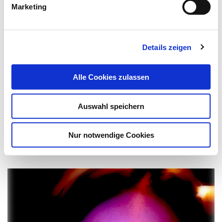
Marketing
06.07.16
Kli
Mehr als die Hälfte der
Details zeigen
Schlaganfallpatienten kommt zu
spät
Alle Cookies zulassen
Lysetherapie
Auswahl speichern
Bei Verdacht auf Schlaganfall müssen Betroffene
Nur notwendige Cookies
schnellstmöglich in ein Krankenhaus mit spezieller…