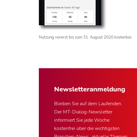
Nutzung vorerst bis zum 31. August 2020 kostenlos
Newsletter­anmeldung
Bleiben Sie auf dem Laufenden.
Der MT-Dialog-Newsletter
informiert Sie jede Woche
kostenfrei über die wichtigsten
Branchen-News, aktuelle Themen