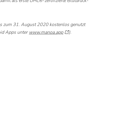
damit als erste DHL®-zertifizierte Blutdruck-
is zum 31. August 2020 kostenlos genutzt
id Apps unter
www.manoa.app
).