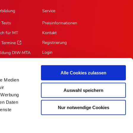
rbildung
Service
 Tests
Preisinformationen
sch für MT
Kontakt
Registrierung
 Termine
Login
ildung DIW-MTA
Mein Profil
Suche
Alle Cookies zulassen
le Medien
RSS-Feed
ir
Auswahl speichern
Für Autoren
, Werbung
ren Daten
Nur notwendige Cookies
ienste