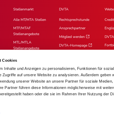
Stellenmarkt
DVTA
Weite
Alle MT/MTA Stellen
Rechtsprechstunde
Credit
MTF/MTAF
Ansprechpartner
Engli
Stellenangebote
Mitglied werden
DVTA
MTL/MTLA
Fortb
DVTA-Homepage
Stellenangebote
MTR/MTRA
t Cookies
Stellenangebote
 Inhalte und Anzeigen zu personalisieren, Funktionen für sozia
MTV/VMTA
e Zugriffe auf unsere Website zu analysieren. Außerdem geben w
Stellenangebote
rwendung unserer Website an unsere Partner für soziale Medien
re Partner führen diese Informationen möglicherweise mit weite
ereitgestellt haben oder die sie im Rahmen Ihrer Nutzung der D
m