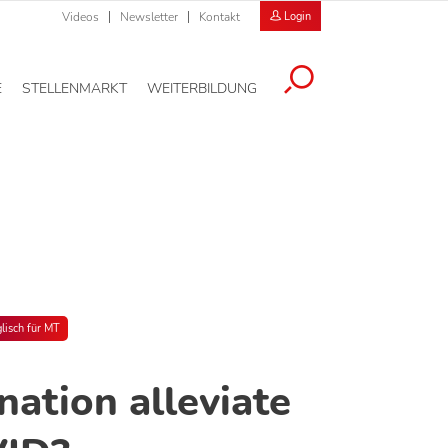
Videos
Newsletter
Kontakt
Login
E
STELLENMARKT
WEITERBILDUNG
lisch für MT
nation alleviate