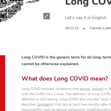
Long CO
Let's say it in English
04.11.22
Carmen Lobit
Long COVID is the generic term for all long-ter
cannot be otherwise explained.
What does Long COVID mean?
Long COVID includes symptoms that
persist
,
worsen
or f
with the SARS-CoV-2 virus. The definition of Long COVID 
definition is still lacking. Long COVID also includes “
describes
complaint
s that last at least two months after
impairment(s) such as fatigue, exhaustion, breathlessness, 