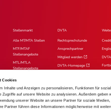
Stellenmarkt
DVTA
Weite
Alle MT/MTA Stellen
Rechtsprechstunde
Credit
MTF/MTAF
Ansprechpartner
Engli
Stellenangebote
Mitglied werden
DVTA
MTL/MTLA
Fortb
DVTA-Homepage
Stellenangebote
MTR/MTRA
t Cookies
Stellenangebote
 Inhalte und Anzeigen zu personalisieren, Funktionen für sozia
MTV/VMTA
e Zugriffe auf unsere Website zu analysieren. Außerdem geben w
Stellenangebote
rwendung unserer Website an unsere Partner für soziale Medien
re Partner führen diese Informationen möglicherweise mit weite