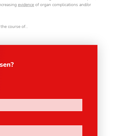
 increasing
evidence
of organ complications and/or
 the course of…
esen?