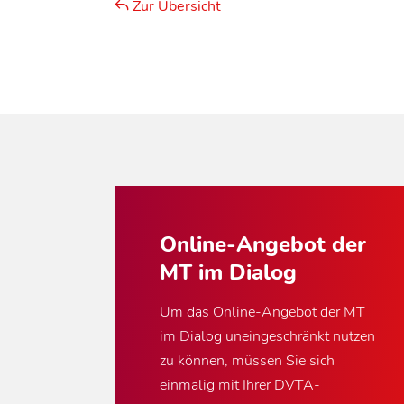
Zur Übersicht
Online-Angebot der
MT im Dialog
Um das Online-Angebot der MT
im Dialog uneingeschränkt nutzen
zu können, müssen Sie sich
einmalig mit Ihrer DVTA-