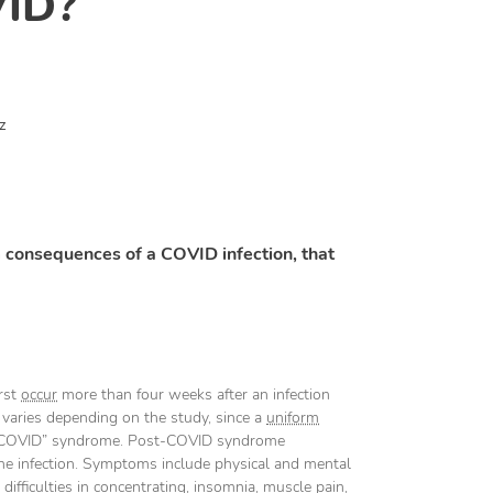
VID?
z
m consequences of a COVID infection, that
irst
occur
more than four weeks after an infection
varies depending on the study, since a
uniform
post-COVID” syndrome. Post-COVID syndrome
 the infection. Symptoms include physical and mental
difficulties in concentrating, insomnia, muscle pain,