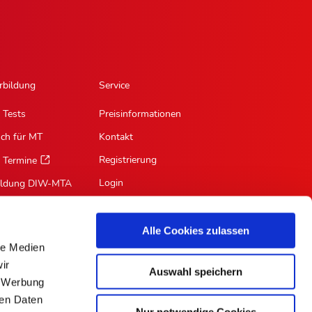
rbildung
Service
 Tests
Preisinformationen
sch für MT
Kontakt
Registrierung
 Termine
Login
ildung DIW-MTA
Mein Profil
Suche
Alle Cookies zulassen
le Medien
RSS-Feed
ir
Auswahl speichern
Für Autoren
, Werbung
ren Daten