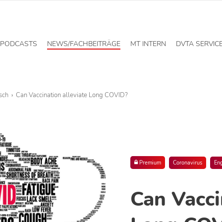
PODCASTS
NEWS/FACHBEITRÄGE
MT INTERN
DVTA SERVIC
sch
Can Vaccination alleviate Long COVID?
Premium
Coronavirus
Eng
Can Vacci