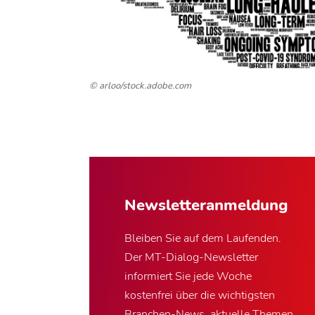
© arloo/stock.adobe.com
Newsletter­anmeldung
Bleiben Sie auf dem Laufenden.
Der MT-Dialog-Newsletter
informiert Sie jede Woche
kostenfrei über die wichtigsten
Branchen-News, aktuelle Themen