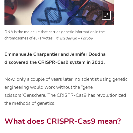
DNA is the molecule that carries genetic information in the
chromosomes of eukaryotes.
© ktsdesign – Fotolia
Emmanuelle Charpentier and Jennifer Doudna
discovered the CRISPR-Cas9 system in 2011.
Now, only a couple of years later, no scientist using genetic
engineering would work without the “
gene
scissors
“
Genschere
. The CRISPR-Cas9 has revolutionized
the methods of genetics.
What does CRISPR-Cas9 mean?