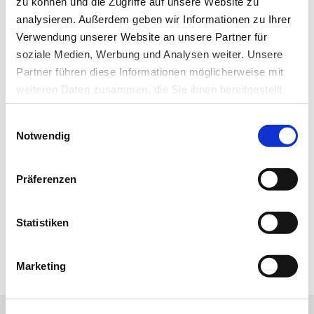
zu können und die Zugriffe auf unsere Website zu
über die wichtigsten Branchen-News, aktuelle
analysieren. Außerdem geben wir Informationen zu Ihrer
Themen und die neusten Stellenangebote.
Verwendung unserer Website an unsere Partner für
soziale Medien, Werbung und Analysen weiter. Unsere
E-Mail-Adresse
Partner führen diese Informationen möglicherweise mit
weiteren Daten zusammen, die Sie ihnen bereitgestellt
haben oder die sie im Rahmen Ihrer Nutzung der Dienste
Ich habe die Hinweise zum
Datenschutz
gelesen.*
Einwilligungsauswahl
gesammelt haben.
Notwendig
Newsletter abonnieren
Datenschutz
|
Impressum
Präferenzen
* Pflichtfeld
Statistiken
Zur Übersicht
Marketing