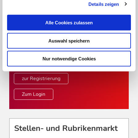
Details zeigen
Online-Angebot der MT im
Dialog
Alle Cookies zulassen
Um das Online-Angebot der MT im Dialog
Auswahl speichern
uneingeschränkt nutzen zu können, müssen Sie
sich einmalig mit Ihrer DVTA-Mitglieds- oder
Nur notwendige Cookies
Abonnentennummer registrieren.
zur Registrierung
Zum Login
Stellen- und Rubrikenmarkt