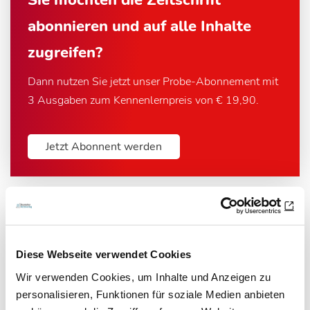
abonnieren und auf alle Inhalte
zugreifen?
Dann nutzen Sie jetzt unser Probe-Abonnement mit
3 Ausgaben zum Kennenlernpreis von € 19,90.
Jetzt Abonnent werden
Newsletter­anmeldung
Diese Webseite verwendet Cookies
Wir verwenden Cookies, um Inhalte und Anzeigen zu
Bleiben Sie auf dem Laufenden. Der MT-Dialog-
personalisieren, Funktionen für soziale Medien anbieten
Newsletter informiert Sie jede Woche kostenfrei