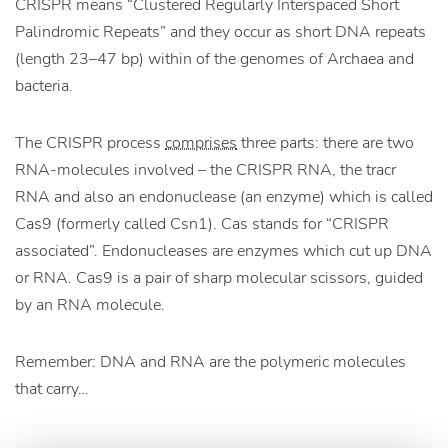
CRISPR means “Clustered Regularly Interspaced Short
Palindromic Repeats” and they occur as short DNA repeats
(length 23–47 bp) within of the genomes of Archaea and
bacteria.
The CRISPR process
comprises
three parts: there are two
RNA-molecules involved – the CRISPR RNA, the tracr
RNA and also an endonuclease (an enzyme) which is called
Cas9 (formerly called Csn1). Cas stands for “CRISPR
associated”. Endonucleases are enzymes which cut up DNA
or RNA. Cas9 is a pair of sharp molecular scissors, guided
by an RNA molecule.
Remember: DNA and RNA are the polymeric molecules
that carry…