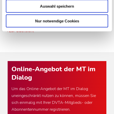
die kardiovaskulären Erkrankungen dar.
Auswahl speichern
Nur notwendige Cookies
Zur Übersicht
Online-Angebot der MT im
Dialog
Um das Online-Angebot der MT im Dialog
uneingeschränkt nutzen zu können, müssen Sie
sich einmalig mit Ihrer DVTA-Mitglieds- oder
Abonnentennummer registrieren.