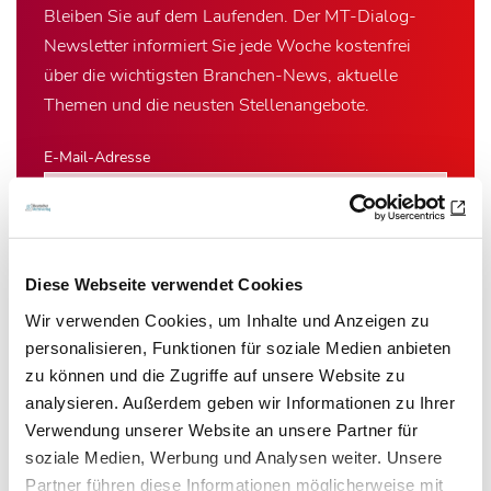
Bleiben Sie auf dem Laufenden. Der MT-Dialog-
Newsletter informiert Sie jede Woche kostenfrei
über die wichtigsten Branchen-News, aktuelle
Themen und die neusten Stellenangebote.
E-Mail-Adresse
Ich habe die Hinweise zum
Datenschutz
gelesen.*
Diese Webseite verwendet Cookies
Newsletter abonnieren
Wir verwenden Cookies, um Inhalte und Anzeigen zu
personalisieren, Funktionen für soziale Medien anbieten
* Pflichtfeld
zu können und die Zugriffe auf unsere Website zu
analysieren. Außerdem geben wir Informationen zu Ihrer
Verwendung unserer Website an unsere Partner für
soziale Medien, Werbung und Analysen weiter. Unsere
Partner führen diese Informationen möglicherweise mit