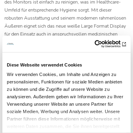
des Monitors ist einfach zu reinigen, was im Healthcare-
Umfeld für entsprechende Hygiene sorgt. Mit dieser
robusten Ausstattung und seinem modernen rahmenlosen
Äußeren eignet sich das neue weiße Large Format Display
für den Einsatz auch in anspruchsvollen medizinischen
Umgebungen sowie im öffentlichen Raum.
Weitere Informationen unter www.iiyama.de
Diese Webseite verwendet Cookies
Wir verwenden Cookies, um Inhalte und Anzeigen zu
Entnommen aus MTA Dialog 7/2016
personalisieren, Funktionen für soziale Medien anbieten
zu können und die Zugriffe auf unsere Website zu
analysieren. Außerdem geben wir Informationen zu Ihrer
Artikel teilen
Verwendung unserer Website an unsere Partner für
soziale Medien, Werbung und Analysen weiter. Unsere
Partner führen diese Informationen möglicherweise mit
weiteren Daten zusammen, die Sie ihnen bereitgestellt
Zur Übersicht