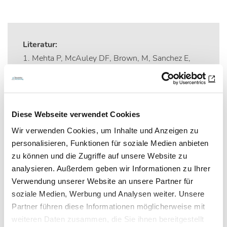
Literatur:
1. Mehta P, McAuley DF, Brown, M, Sanchez E,
Tattersall RS, Manson JJ, et al.: COVID-19:
consider cytokine storm syndromes and
immunosuppression. The Lancet. VOLUME 395,
ISSUE 10229, P1033-1034. Veröffentlicht: 16.
Diese Webseite verwendet Cookies
März 2020, DOI:
doi.org/10.1016/S0140-
Wir verwenden Cookies, um Inhalte und Anzeigen zu
6736(20)30628-0
.
personalisieren, Funktionen für soziale Medien anbieten
zu können und die Zugriffe auf unsere Website zu
2. Liu T, et al.: The potential role of IL-6 in
analysieren. Außerdem geben wir Informationen zu Ihrer
monitoring severe case of coronavirus disease
Verwendung unserer Website an unsere Partner für
2019. Nachdruck aus medRxiv, 10. März 2020.
soziale Medien, Werbung und Analysen weiter. Unsere
Partner führen diese Informationen möglicherweise mit
3. Gao Y, et al.: Diagnostic utility of clinical
weiteren Daten zusammen, die Sie ihnen bereitgestellt