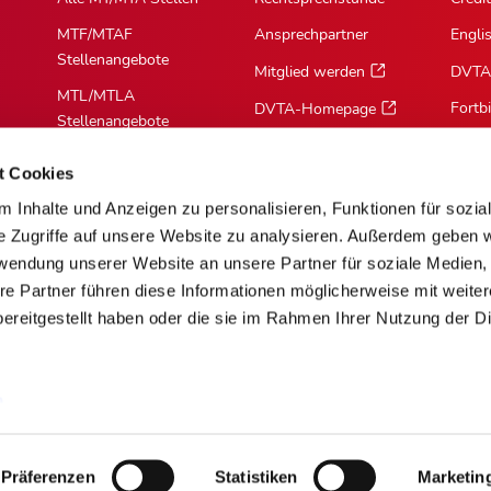
MTF/MTAF
Ansprechpartner
Engli
Stellenangebote
Mitglied werden
DVTA
MTL/MTLA
Fortb
DVTA-Homepage
Stellenangebote
MTR/MTRA
t Cookies
Stellenangebote
 Inhalte und Anzeigen zu personalisieren, Funktionen für sozia
MTV/VMTA
e Zugriffe auf unsere Website zu analysieren. Außerdem geben w
Stellenangebote
rwendung unserer Website an unsere Partner für soziale Medien
re Partner führen diese Informationen möglicherweise mit weite
ereitgestellt haben oder die sie im Rahmen Ihrer Nutzung der D
m
Über Cookies
Barrierefreiheit
AGB
Mediadaten [PDF]
Präferenzen
Statistiken
Marketin