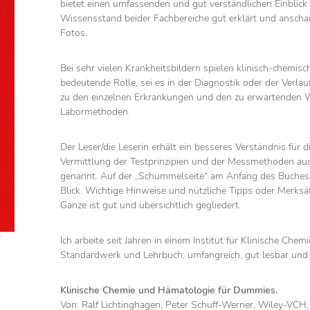
bietet einen umfassenden und gut verständlichen Einblick 
Wissensstand beider Fachbereiche gut erklärt und anschau
Fotos.
Bei sehr vielen Krankheitsbildern spielen klinisch-chemi
bedeutende Rolle, sei es in der Diagnostik oder der Verlau
zu den einzelnen Erkrankungen und den zu erwartenden We
Labormethoden.
Der Leser/die Leserin erhält ein besseres Verständnis für
Vermittlung der Testprinzipien und der Messmethoden au
genannt. Auf der „Schummelseite“ am Anfang des Buches f
Blick. Wichtige Hinweise und nützliche Tipps oder Merksä
Ganze ist gut und übersichtlich gegliedert.
Ich arbeite seit Jahren in einem Institut für Klinische Chem
Standardwerk und Lehrbuch; umfangreich, gut lesbar und 
Klinische Chemie und Hämatologie für Dummies.
Von: Ralf Lichtinghagen, Peter Schuff-Werner, Wiley-VCH