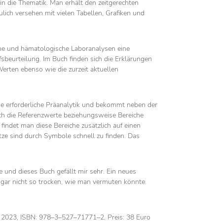
in die Thematik. Man erhält den zeitgerechten
lich versehen mit vielen Tabellen, Grafiken und
sche und hämatologische Laboranalysen eine
fsbeurteilung. Im Buch finden sich die Erklärungen
rten ebenso wie die zurzeit aktuellen
 die erforderliche Präanalytik und bekommt neben der
ch die Referenzwerte beziehungsweise Bereiche
indet man diese Bereiche zusätzlich auf einen
tze sind durch Symbole schnell zu finden. Das
ie und dieses Buch gefällt mir sehr. Ein neues
gar nicht so trocken, wie man vermuten könnte.
, 2023, ISBN: 978–3–527–71771–2, Preis: 38 Euro