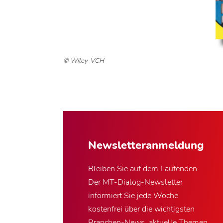
© Wiley-VCH
Newsletter­anmeldung
Bleiben Sie auf dem Laufenden.
Der MT-Dialog-Newsletter
informiert Sie jede Woche
kostenfrei über die wichtigsten
Branchen-News, aktuelle Themen