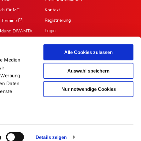
sch für MT
Kontakt
Registrierung
 Termine
Login
ildung DIW-MTA
Mein Profil
Suche
Alle Cookies zulassen
le Medien
RSS-Feed
ir
Auswahl speichern
Für Autoren
, Werbung
ren Daten
Nur notwendige Cookies
ienste
ePaper
g
Details zeigen