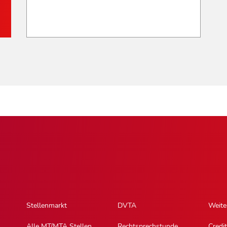
Stellenmarkt
DVTA
Weite
Alle MT/MTA Stellen
Rechtsprechstunde
Credit