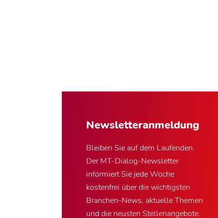
Newsletter­anmeldung
Bleiben Sie auf dem Laufenden.
Der MT-Dialog-Newsletter
informiert Sie jede Woche
kostenfrei über die wichtigsten
Branchen-News, aktuelle Themen
und die neusten Stellenangebote.