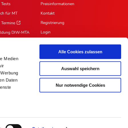
 Tests
Preisinformationen
sch für MT
Kontakt
Registrierung
 Termine
Login
ildung DIW-MTA
Mein Profil
Suche
Alle Cookies zulassen
le Medien
RSS-Feed
ir
Auswahl speichern
Für Autoren
, Werbung
ren Daten
Nur notwendige Cookies
ienste
ePaper