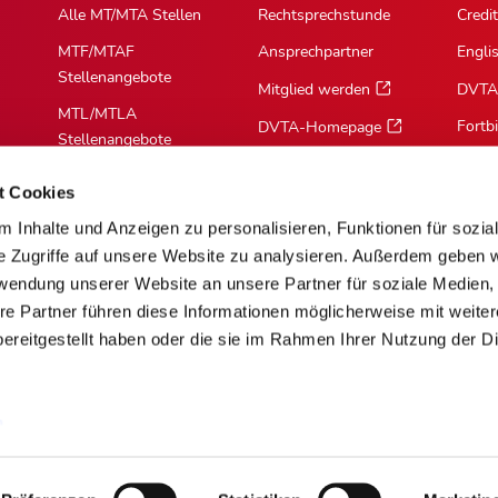
Alle MT/MTA Stellen
Rechtsprechstunde
Credit
MTF/MTAF
Ansprechpartner
Engli
Stellenangebote
Mitglied werden
DVTA
MTL/MTLA
Fortb
DVTA-Homepage
Stellenangebote
MTR/MTRA
t Cookies
Stellenangebote
 Inhalte und Anzeigen zu personalisieren, Funktionen für sozia
MTV/VMTA
e Zugriffe auf unsere Website zu analysieren. Außerdem geben w
Stellenangebote
rwendung unserer Website an unsere Partner für soziale Medien
re Partner führen diese Informationen möglicherweise mit weite
ereitgestellt haben oder die sie im Rahmen Ihrer Nutzung der D
m
Über Cookies
Barrierefreiheit
AGB
Mediadaten [PDF]