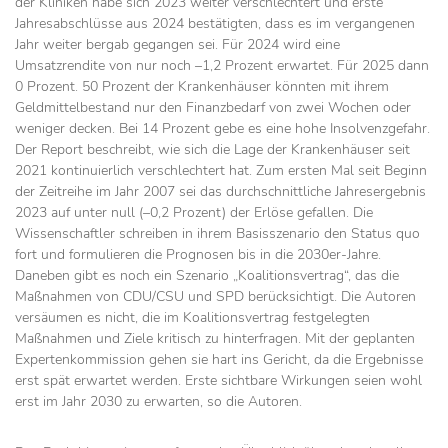
der Kliniken habe sich 2023 weiter verschlechtert und erste
Jahresabschlüsse aus 2024 bestätigten, dass es im vergangenen
Jahr weiter bergab gegangen sei. Für 2024 wird eine
Umsatzrendite von nur noch –1,2 Prozent erwartet. Für 2025 dann
0 Prozent. 50 Prozent der Krankenhäuser könnten mit ihrem
Geldmittelbestand nur den Finanzbedarf von zwei Wochen oder
weniger decken. Bei 14 Prozent gebe es eine hohe Insolvenzgefahr.
Der Report beschreibt, wie sich die Lage der Krankenhäuser seit
2021 kontinuierlich verschlechtert hat. Zum ersten Mal seit Beginn
der Zeitreihe im Jahr 2007 sei das durchschnittliche Jahresergebnis
2023 auf unter null (–0,2 Prozent) der Erlöse gefallen. Die
Wissenschaftler schreiben in ihrem Basisszenario den Status quo
fort und formulieren die Prognosen bis in die 2030er-Jahre.
Daneben gibt es noch ein Szenario „Koalitionsvertrag“, das die
Maßnahmen von CDU/CSU und SPD berücksichtigt. Die Autoren
versäumen es nicht, die im Koalitionsvertrag festgelegten
Maßnahmen und Ziele kritisch zu hinterfragen. Mit der geplanten
Expertenkommission gehen sie hart ins Gericht, da die Ergebnisse
erst spät erwartet werden. Erste sichtbare Wirkungen seien wohl
erst im Jahr 2030 zu erwarten, so die Autoren.