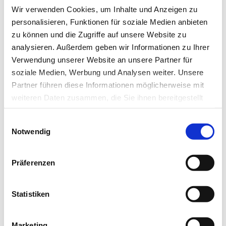
Wir verwenden Cookies, um Inhalte und Anzeigen zu
personalisieren, Funktionen für soziale Medien anbieten
zu können und die Zugriffe auf unsere Website zu
Newsletter­anmeldung
analysieren. Außerdem geben wir Informationen zu Ihrer
Verwendung unserer Website an unsere Partner für
Bleiben Sie auf dem Laufenden. Der MT-Dialog-
soziale Medien, Werbung und Analysen weiter. Unsere
Newsletter informiert Sie jede Woche kostenfrei
Partner führen diese Informationen möglicherweise mit
über die wichtigsten Branchen-News, aktuelle
weiteren Daten zusammen, die Sie ihnen bereitgestellt
haben oder die sie im Rahmen Ihrer Nutzung der Dienste
Themen und die neusten Stellenangebote.
Einwilligungsauswahl
gesammelt haben.
Notwendig
E-Mail-Adresse
Datenschutz
|
Impressum
Präferenzen
Ich habe die Hinweise zum
Datenschutz
gelesen.*
Statistiken
Newsletter abonnieren
Marketing
* Pflichtfeld