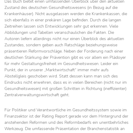
Das Buch bietet einen umfassenden Überblick über den aktuellen
Zustand des deutschen Gesundheitswesens (in Bezug auf die
Krankenhäuser). Nicht ausgelassen werden die Krankenkassen, die
sich ebenfalls in einer prekären Lage befinden. Durch die langen
Zeitreihen lassen sich Entwicklungen sehr gut erkennen. Viele
Abbildungen und Tabellen veranschaulichen die Fakten. Die
Autoren liefern allerdings nicht nur einen Überblick des aktuellen
Zustandes, sondern geben auch Ratschläge beziehungsweise
präsentieren Reformvorschläge. Neben der Forderung nach einer
deutlichen Stärkung der Prävention gibt es vor allem ein Plädoyer
für mehr Gestaltungsfreiheit im Gesundheits­wesen. Leider ein
Punkt, der in unserer „Marktwirtschaft“ immer mehr aufs
Abstellgleis geschoben wird. Statt dessen kann man sich des
Eindrucks nicht erwehren, dass es in vielen Bereichen (nicht nur im
Gesundheitswesen) mit ­großen Schritten in Richtung (ineffizienter)
Zentralverwaltungswirtschaft geht.
Für Politiker und Verantwortliche im Gesundheitssystem sowie im
Finanzsektor ist der Rating Report gerade vor dem Hintergrund der
anstehenden Reformen und des Reformbedarfs ein unentbehrliches
Werkzeug. Die umfassende Präsentation der Branchenstatistik an