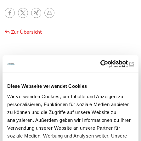
Zur Übersicht
Newsletter­anmeldung
Bleiben Sie auf dem Laufenden. Der MT-Dialog-
Diese Webseite verwendet Cookies
Newsletter informiert Sie jede Woche kostenfrei
Wir verwenden Cookies, um Inhalte und Anzeigen zu
über die wichtigsten Branchen-News, aktuelle
personalisieren, Funktionen für soziale Medien anbieten
Themen und die neusten Stellenangebote.
zu können und die Zugriffe auf unsere Website zu
analysieren. Außerdem geben wir Informationen zu Ihrer
E-Mail-Adresse
Verwendung unserer Website an unsere Partner für
soziale Medien, Werbung und Analysen weiter. Unsere