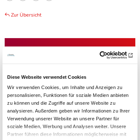
Zur Übersicht
Newsletter­anmeldung
Bleiben Sie auf dem Laufenden. Der MT-Dialog-
Newsletter informiert Sie jede Woche kostenfrei
Diese Webseite verwendet Cookies
über die wichtigsten Branchen-News, aktuelle
Wir verwenden Cookies, um Inhalte und Anzeigen zu
Themen und die neusten Stellenangebote.
personalisieren, Funktionen für soziale Medien anbieten
zu können und die Zugriffe auf unsere Website zu
E-Mail-Adresse
analysieren. Außerdem geben wir Informationen zu Ihrer
Verwendung unserer Website an unsere Partner für
soziale Medien, Werbung und Analysen weiter. Unsere
Ich habe die Hinweise zum
Datenschutz
gelesen.*
Partner führen diese Informationen möglicherweise mit