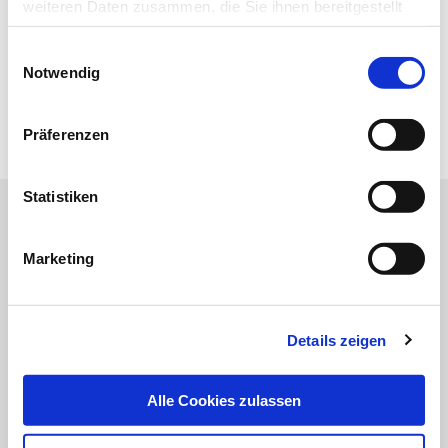
weiteren Daten zusammen, die Sie ihnen bereitgestellt
Newsletter abonnieren
haben oder die sie im Rahmen Ihrer Nutzung der Dienste
Einwilligungsauswahl
gesammelt haben.
* Pflichtfeld
Notwendig
Datenschutz
|
Impressum
Präferenzen
Statistiken
Online-Angebot der MT im
Marketing
Dialog
Um das Online-Angebot der MT im Dialog
Details zeigen
uneingeschränkt nutzen zu können, müssen Sie
sich einmalig mit Ihrer DVTA-Mitglieds- oder
Alle Cookies zulassen
Abonnentennummer registrieren.