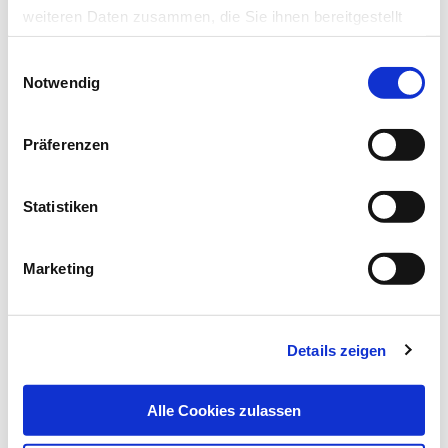
weiteren Daten zusammen, die Sie ihnen bereitgestellt
haben oder die sie im Rahmen Ihrer Nutzung der Dienste
Einwilligungsauswahl
gesammelt haben.
Notwendig
Datenschutz
|
Impressum
Präferenzen
Statistiken
Marketing
01.09.16
Laura Isabel Koch
Für die Sprache der Duden, für den
Details zeigen
Mediziner der Pschyrembel
Willibald Pschyrembel (1901 bis 1987)
Alle Cookies zulassen