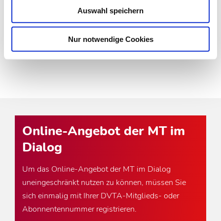
Sein Name ist untrennbar mit einem der wohl
Auswahl speichern
bedeutendsten medizinischen Nachschlagewerke
verbunden:…
Nur notwendige Cookies
Online-Angebot der MT im
Dialog
Um das Online-Angebot der MT im Dialog
uneingeschränkt nutzen zu können, müssen Sie
sich einmalig mit Ihrer DVTA-Mitglieds- oder
Abonnentennummer registrieren.