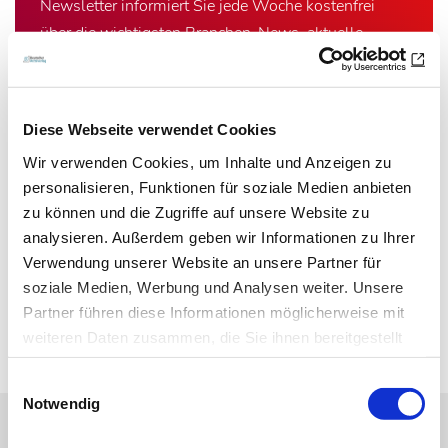
Newsletter informiert Sie jede Woche kostenfrei
über die wichtigsten Branchen-News, aktuelle
Themen und die neusten Stellenangebote.
E-Mail-Adresse
Diese Webseite verwendet Cookies
Wir verwenden Cookies, um Inhalte und Anzeigen zu
Ich habe die Hinweise zum
Datenschutz
gelesen.*
personalisieren, Funktionen für soziale Medien anbieten
zu können und die Zugriffe auf unsere Website zu
analysieren. Außerdem geben wir Informationen zu Ihrer
Newsletter abonnieren
Verwendung unserer Website an unsere Partner für
* Pflichtfeld
soziale Medien, Werbung und Analysen weiter. Unsere
Partner führen diese Informationen möglicherweise mit
weiteren Daten zusammen, die Sie ihnen bereitgestellt
haben oder die sie im Rahmen Ihrer Nutzung der Dienste
Einwilligungsauswahl
gesammelt haben.
Notwendig
Datenschutz
|
Impressum