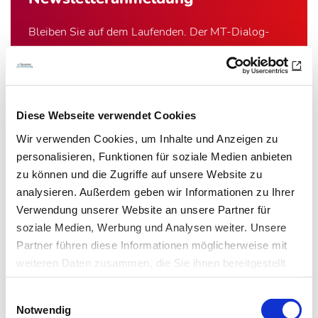
Bleiben Sie auf dem Laufenden. Der MT-Dialog-
Newsletter informiert Sie jede Woche kostenfrei
über die wichtigsten Branchen-News, aktuelle
Themen und die neusten Stellenangebote.
Diese Webseite verwendet Cookies
E-Mail-Adresse
Wir verwenden Cookies, um Inhalte und Anzeigen zu
personalisieren, Funktionen für soziale Medien anbieten
zu können und die Zugriffe auf unsere Website zu
Ich habe die Hinweise zum
Datenschutz
gelesen.*
analysieren. Außerdem geben wir Informationen zu Ihrer
Verwendung unserer Website an unsere Partner für
Newsletter abonnieren
soziale Medien, Werbung und Analysen weiter. Unsere
Partner führen diese Informationen möglicherweise mit
* Pflichtfeld
weiteren Daten zusammen, die Sie ihnen bereitgestellt
haben oder die sie im Rahmen Ihrer Nutzung der Dienste
Einwilligungsauswahl
gesammelt haben.
Notwendig