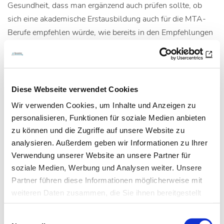
Gesundheit, dass man ergänzend auch prüfen sollte, ob
sich eine akademische Erstausbildung auch für die MTA-
Berufe empfehlen würde, wie bereits in den Empfehlungen
des Wissenschaftsrates im Jahr 2012 auf Seite 12 zum
Ausdruck gebracht wurde.
Entnommen aus MTA Dialog 10/2016
Diese Webseite verwendet Cookies
Wir verwenden Cookies, um Inhalte und Anzeigen zu
personalisieren, Funktionen für soziale Medien anbieten
Artikel teilen
zu können und die Zugriffe auf unsere Website zu
analysieren. Außerdem geben wir Informationen zu Ihrer
Verwendung unserer Website an unsere Partner für
soziale Medien, Werbung und Analysen weiter. Unsere
Zur Übersicht
Partner führen diese Informationen möglicherweise mit
weiteren Daten zusammen, die Sie ihnen bereitgestellt
haben oder die sie im Rahmen Ihrer Nutzung der Dienste
Einwilligungsauswahl
gesammelt haben.