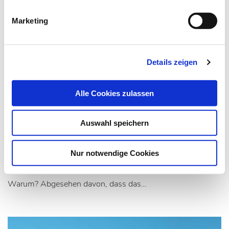
Marketing
Details zeigen
Alle Cookies zulassen
03.12.20
Ilona Bürgel
Aus der Praxis für die Praxis (13)
Auswahl speichern
Die Kraft der Emotionen
Nur notwendige Cookies
Es lohnt sich, anderen in kritischen Situationen beizustehen.
Warum? Abgesehen davon, dass das…