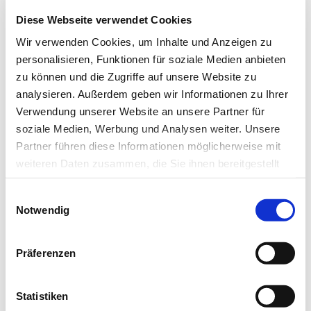
Diese Webseite verwendet Cookies
Wir verwenden Cookies, um Inhalte und Anzeigen zu
personalisieren, Funktionen für soziale Medien anbieten
zu können und die Zugriffe auf unsere Website zu
analysieren. Außerdem geben wir Informationen zu Ihrer
04.01.21
Christine Schäfer
Verwendung unserer Website an unsere Partner für
soziale Medien, Werbung und Analysen weiter. Unsere
Aus der Praxis für die Praxis (14)
Partner führen diese Informationen möglicherweise mit
Die 5 Schritte der Veränderung
weiteren Daten zusammen, die Sie ihnen bereitgestellt
haben oder die sie im Rahmen Ihrer Nutzung der Dienste
Einwilligungsauswahl
Wenn einem etwas Schlimmes passiert, dann reagieren wir
gesammelt haben.
Notwendig
meist alle sehr ähnlich: Am Anfang steht der…
Datenschutz
|
Impressum
Präferenzen
Statistiken