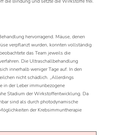
f die Bindung und setzte die Wirkstoffe frei.
Behandlung hervorragend. Mäuse, denen
üse verpflanzt wurden, konnten vollständig
 beobachtete das Team jeweils die
rfahren. Die Ultraschallbehandlung
 sich innerhalb weniger Tage auf. In den
ilchen nicht schädlich. „Allerdings
ffe in der Leber immunbezogene
ühe Stadium der Wirkstoffentwicklung. Da
ichbar sind als durch photodynamische
 Möglichkeiten der Krebsimmuntherapie