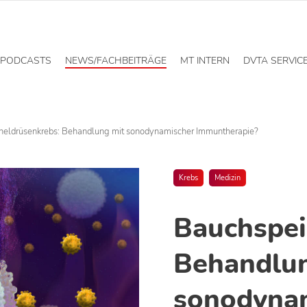
PODCASTS
NEWS/FACHBEITRÄGE
MT INTERN
DVTA SERVIC
heldrüsenkrebs: Behandlung mit sonodynamischer Immuntherapie?
Krebs
Medizin
Bauchspei
Behandlu
sonodyna