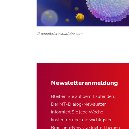
© Jennifer/stock.adobe.com
Newsletter­anmeldung
Bleiben Sie auf dem Laufenden.
Der MT-Dialog-Newsletter
informiert Sie jede Woche
kostenfrei über die wichtigsten
Branchen-News, aktuelle Themen