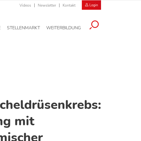
Videos
Newsletter
Kontakt
Login
E
STELLENMARKT
WEITERBILDUNG
cheldrüsenkrebs:
ng mit
mischer