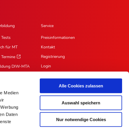
rbildung
Service
 Tests
Preisinformationen
sch für MT
Kontakt
Registrierung
 Termine
Login
ildung DIW-MTA
Mein Profil
Suche
Alle Cookies zulassen
le Medien
RSS-Feed
ir
Auswahl speichern
Für Autoren
, Werbung
ren Daten
Nur notwendige Cookies
ienste