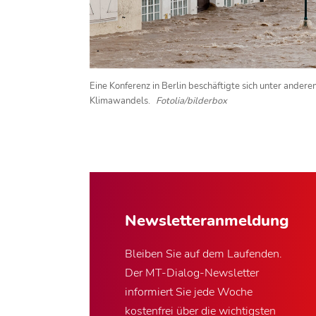
Eine Konferenz in Berlin beschäftigte sich unter ander
Klimawandels.
Fotolia/bilderbox
Newsletter­anmeldung
Bleiben Sie auf dem Laufenden.
Der MT-Dialog-Newsletter
informiert Sie jede Woche
kostenfrei über die wichtigsten