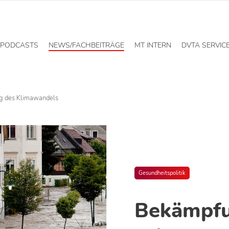
PODCASTS
NEWS/FACHBEITRÄGE
MT INTERN
DVTA SERVIC
g des Klimawandels
Gesundheitspolitik
Bekämpfu