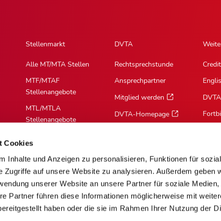
Stellenmarkt
DVTA
Weite
Alle MT/MTA Stellen
Rechtsprechstunde
Credit
MTF/MTAF
Ansprechpartner
Engli
Stellenangebote
Mitglied werden
DVTA
MTL/MTLA
Fortb
DVTA-Homepage
Stellenangebote
MTR/MTRA
t Cookies
Stellenangebote
 Inhalte und Anzeigen zu personalisieren, Funktionen für sozia
MTV/VMTA
e Zugriffe auf unsere Website zu analysieren. Außerdem geben w
Stellenangebote
rwendung unserer Website an unsere Partner für soziale Medien
re Partner führen diese Informationen möglicherweise mit weite
ereitgestellt haben oder die sie im Rahmen Ihrer Nutzung der D