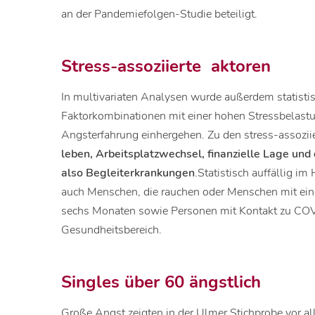
an der Pandemiefolgen-Studie beteiligt.
Stress-assoziierte aktoren
In multivariaten Analysen wurde außerdem statistis
Faktorkombinationen mit einer hohen Stressbelast
Angsterfahrung einhergehen. Zu den stress-assozii
leben, Arbeitsplatzwechsel, finanzielle Lage un
also Begleiterkrankungen
.Statistisch auffällig i
auch Menschen, die rauchen oder Menschen mit ei
sechs Monaten sowie Personen mit Kontakt zu COV
Gesundheitsbereich.
Singles über 60 ängstlich
Große Angst zeigten in der Ulmer Stichprobe vor al