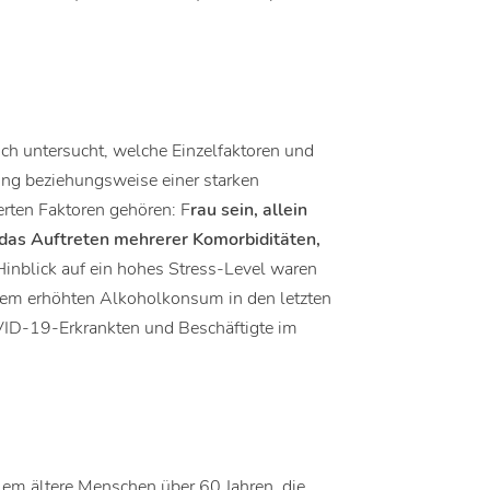
ch untersucht, welche Einzelfaktoren und
ung beziehungsweise einer starken
erten Faktoren gehören: F
rau sein, allein
d das Auftreten mehrerer Komorbiditäten,
m Hinblick auf ein hohes Stress-Level waren
nem erhöhten Alkoholkonsum in den letzten
ID-19-Erkrankten und Beschäftigte im
lem ältere Menschen über 60 Jahren, die