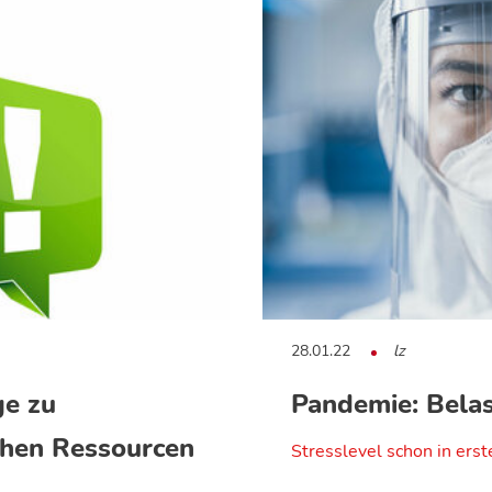
28.01.22
lz
e zu
Pandemie: Bela
chen Ressourcen
Stresslevel schon in ers