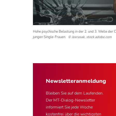
Hohe psychische Belastung in der 2. und 3. Welle der 
jungen Single-Frauen.
© Jeerasak, stock.adobe.com
Newsletter­anmeldung
Bleiben Sie auf dem Laufenden.
Der MT-Dialog-Newsletter
informiert Sie jede Woche
kostenfrei über die wichtigsten