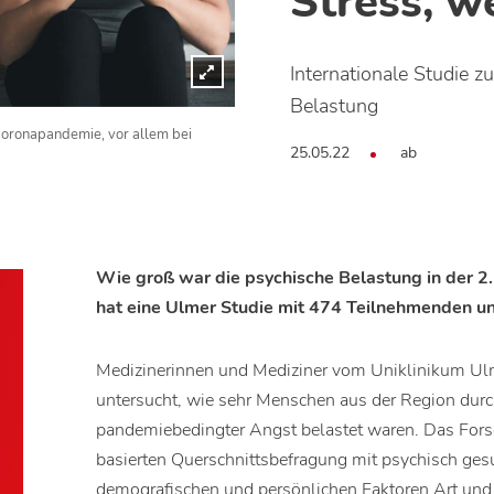
Stress, w
Internationale Studie z
Belastung
Coronapandemie, vor allem bei
25.05.22
ab
Wie groß war die psychische Belastung in der 2
hat eine Ulmer Studie mit 474 Teilnehmenden u
Medizinerinnen und Mediziner vom Uniklinikum Ul
untersucht, wie sehr Menschen aus der Region dur
pandemiebedingter Angst belastet waren. Das Fors
basierten Querschnittsbefragung mit psychisch ge
demografischen und persönlichen Faktoren Art un