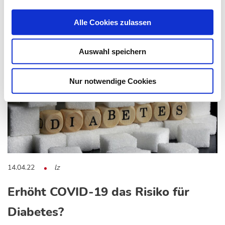
Das könnte Sie auch interessieren:
Alle Cookies zulassen
Auswahl speichern
Nur notwendige Cookies
14.04.22
lz
Erhöht COVID-19 das Risiko für
Diabetes?