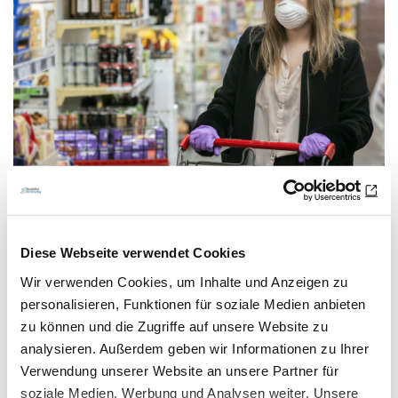
14.07.20
Kli
Schutzmaske ist das wichtigste
Diese Webseite verwendet Cookies
Utensil
Wir verwenden Cookies, um Inhalte und Anzeigen zu
personalisieren, Funktionen für soziale Medien anbieten
Reiseapotheke in Coronazeiten
zu können und die Zugriffe auf unsere Website zu
analysieren. Außerdem geben wir Informationen zu Ihrer
Beim Kofferpacken sollte in diesem Jahr eins auf keinen
Verwendung unserer Website an unsere Partner für
Fall vergessen werden: die Schutzmaske. Denn…
soziale Medien, Werbung und Analysen weiter. Unsere