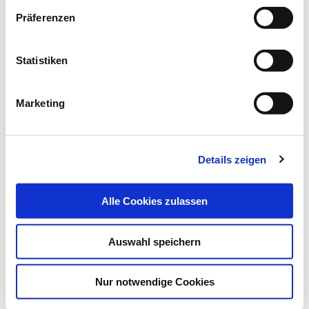
Richtungshören bei Kindern wichtig
Präferenzen
für Sicherheit im Alltag
Statistiken
Neues Diagnostik-System
Marketing
Wissenschaftler/-innen der Jade Hochschule haben ein
weltweit einmaliges Diagnostik-System…
Details zeigen
Alle Cookies zulassen
Auswahl speichern
Nur notwendige Cookies