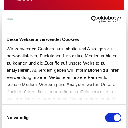
Das könnte Sie auch interessieren:
Diese Webseite verwendet Cookies
Wir verwenden Cookies, um Inhalte und Anzeigen zu
personalisieren, Funktionen für soziale Medien anbieten
zu können und die Zugriffe auf unsere Website zu
analysieren. Außerdem geben wir Informationen zu Ihrer
Verwendung unserer Website an unsere Partner für
soziale Medien, Werbung und Analysen weiter. Unsere
Partner führen diese Informationen möglicherweise mit
weiteren Daten zusammen, die Sie ihnen bereitgestellt
haben oder die sie im Rahmen Ihrer Nutzung der Dienste
Einwilligungsauswahl
gesammelt haben.
Notwendig
17.06.16
lz
Datenschutz
|
Impressum