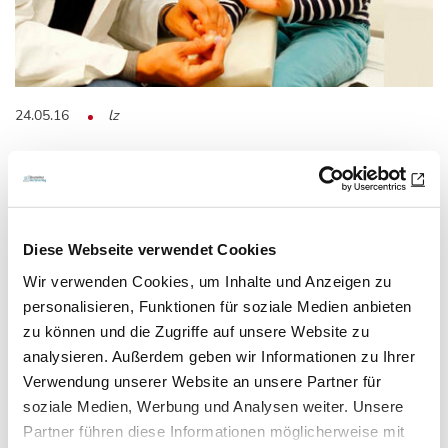
24.05.16
lz
36.000 Kinder auf Typ-1-Diabetes
untersucht
Fr1da-Studie
Diese Webseite verwendet Cookies
Wir verwenden Cookies, um Inhalte und Anzeigen zu
Ein Jahr nach Einführung des bayerischen Pilotprojektes
personalisieren, Funktionen für soziale Medien anbieten
Fr1da veröffentlicht das Institut für…
zu können und die Zugriffe auf unsere Website zu
analysieren. Außerdem geben wir Informationen zu Ihrer
Verwendung unserer Website an unsere Partner für
soziale Medien, Werbung und Analysen weiter. Unsere
Partner führen diese Informationen möglicherweise mit