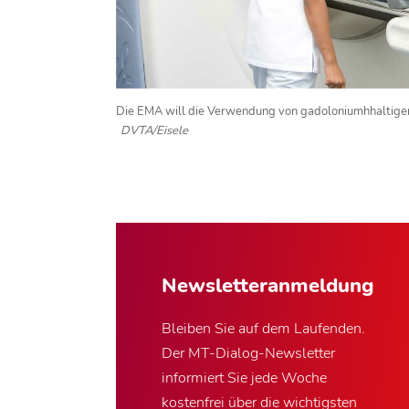
Die EMA will die Verwendung von gadoloniumhhaltigen
DVTA/Eisele
Newsletter­anmeldung
Bleiben Sie auf dem Laufenden.
Der MT-Dialog-Newsletter
informiert Sie jede Woche
kostenfrei über die wichtigsten