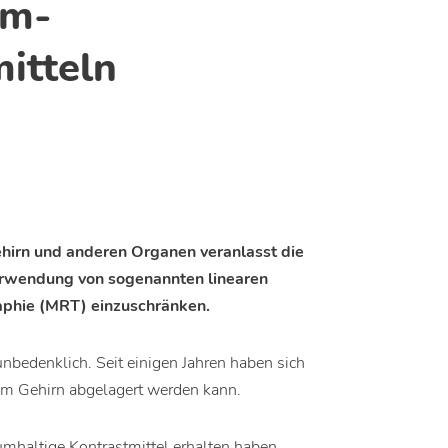
um-
itteln
hirn und anderen Organen veranlasst die
erwendung von sogenannten linearen
aphie (MRT) einzuschränken.
unbedenklich. Seit einigen Jahren haben sich
im Gehirn abgelagert werden kann.
umhaltige Kontrastmittel erhalten haben,