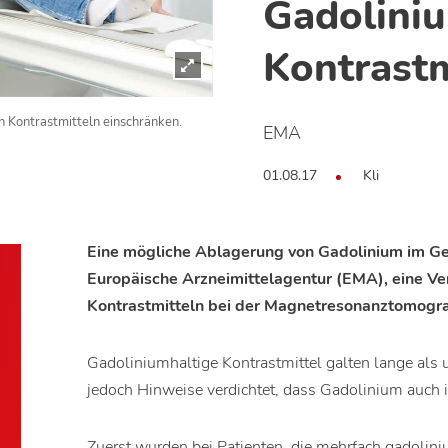
Gadolini
Kontrastm
 Kontrastmitteln einschränken.
EMA
01.08.17
Kli
Eine mögliche Ablagerung von Gadolinium im Ge
Europäische Arzneimittelagentur (EMA), eine V
Kontrastmitteln bei der Magnetresonanztomogr
Gadoliniumhaltige Kontrastmittel galten lange als 
jedoch Hinweise verdichtet, dass Gadolinium auch 
Zuerst wurden bei Patienten, die mehrfach gadolini