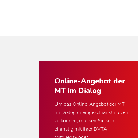
Online-Angebot der
MT im Dialog
Um das Online-Angebot der MT
im Dialog uneingeschränkt nutzen
zu können, müssen Sie sich
einmalig mit Ihrer DVTA-
Mitglieds- oder