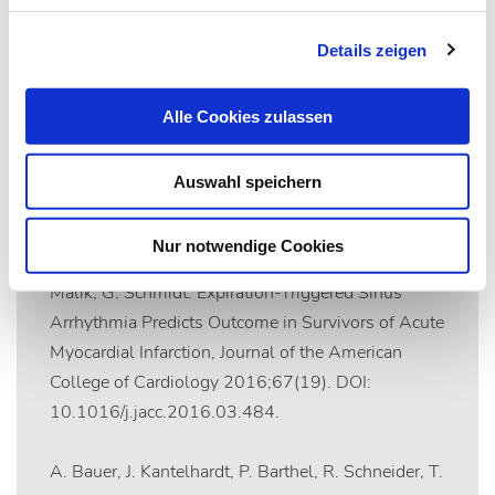
Werte eines Patienten oder einer Patientin verbesserten,
könne man schlussfolgern, dass auf die richtige Therapie
Details zeigen
gesetzt wurde. (TUM, red)
Alle Cookies zulassen
Literatur:
Auswahl speichern
D. Sinnecker, M. Dommasch, A. Steger, A.
Berkefeld, P. Hoppmann, A. Müller, J. Gebhardt, P.
Nur notwendige Cookies
Barthel, K. Hnatkova, K. M. Huster, K. Laugwitz, M.
Malik, G. Schmidt: Expiration-Triggered Sinus
Arrhythmia Predicts Outcome in Survivors of Acute
Myocardial Infarction, Journal of the American
College of Cardiology 2016;67(19). DOI:
10.1016/j.jacc.2016.03.484.
A. Bauer, J. Kantelhardt, P. Barthel, R. Schneider, T.