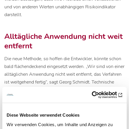
und von anderen Werten unabhängigen Risikoindikator
darstellt.
Alltägliche Anwendung nicht weit
entfernt
Die neue Methode, so hoffen die Entwickler, könnte schon
bald flächendeckend eingesetzt werden. „Wir sind von einer
alltäglichen Anwendung nicht weit entfernt, das Verfahren
ist weitgehend fertig“, sagt Georg Schmidt. Technische
Hürden gebe es kaum: Da mittlerweile darauf verzichtet
werden könne, neben der Herztätigkeit auch die
Atemfrequenz zu messen, genüge im Grunde genommen
ein modernes EKG-Gerät. „So könnte auch der Hausarzt
Diese Webseite verwendet Cookies
innerhalb von zehn Minuten die Sinusarrhythmie
Wir verwenden Cookies, um Inhalte und Anzeigen zu
untersuchen.“