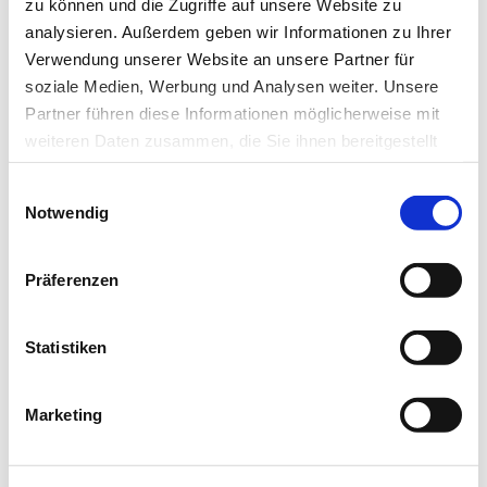
zu können und die Zugriffe auf unsere Website zu
analysieren. Außerdem geben wir Informationen zu Ihrer
Das könnte Sie auch interessieren:
Verwendung unserer Website an unsere Partner für
soziale Medien, Werbung und Analysen weiter. Unsere
Partner führen diese Informationen möglicherweise mit
weiteren Daten zusammen, die Sie ihnen bereitgestellt
haben oder die sie im Rahmen Ihrer Nutzung der Dienste
Einwilligungsauswahl
gesammelt haben.
Notwendig
Datenschutz
|
Impressum
Präferenzen
Statistiken
12.10.17
lz
Marketing
Eignung von Implantaten für MRT-
Untersuchungen