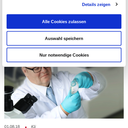
Details zeigen
Neue Testmethoden
Alle Cookies zulassen
Mit Herzschrittmacher oder Hüftimplantaten ins MRT? Viele
Implantate sind für eine MRT-Untersuchung…
Auswahl speichern
Nur notwendige Cookies
01.08.18
Kli