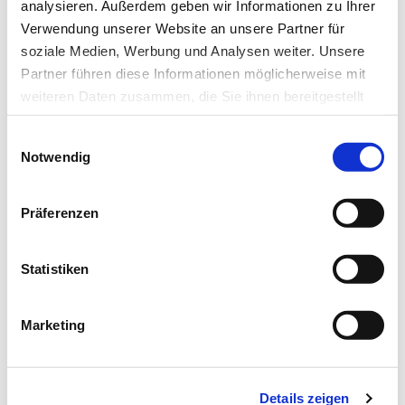
analysieren. Außerdem geben wir Informationen zu Ihrer
Verwendung unserer Website an unsere Partner für
soziale Medien, Werbung und Analysen weiter. Unsere
Partner führen diese Informationen möglicherweise mit
weiteren Daten zusammen, die Sie ihnen bereitgestellt
haben oder die sie im Rahmen Ihrer Nutzung der Dienste
Einwilligungsauswahl
gesammelt haben.
Notwendig
24.03.16
lz
Datenschutz
|
Impressum
Schnelle individualisierte
Präferenzen
Therapiewahl
Statistiken
Zellsortierung mit Licht
Im Blut zirkulierende Zellen sowie Biomoleküle sind Träger
Marketing
diagnostischer Information, deren Analyse…
Details zeigen