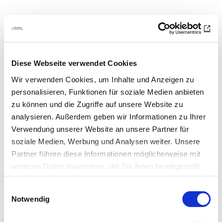
Zur Übersicht
Diese Webseite verwendet Cookies
Newsletter­anmeldung
Wir verwenden Cookies, um Inhalte und Anzeigen zu
personalisieren, Funktionen für soziale Medien anbieten
Bleiben Sie auf dem Laufenden. Der MT-Dialog-
zu können und die Zugriffe auf unsere Website zu
Newsletter informiert Sie jede Woche kostenfrei
analysieren. Außerdem geben wir Informationen zu Ihrer
über die wichtigsten Branchen-News, aktuelle
Verwendung unserer Website an unsere Partner für
soziale Medien, Werbung und Analysen weiter. Unsere
Themen und die neusten Stellenangebote.
Partner führen diese Informationen möglicherweise mit
E-Mail-Adresse
weiteren Daten zusammen, die Sie ihnen bereitgestellt
haben oder die sie im Rahmen Ihrer Nutzung der Dienste
Einwilligungsauswahl
gesammelt haben.
Notwendig
Ich habe die Hinweise zum
Datenschutz
gelesen.*
Datenschutz
|
Impressum