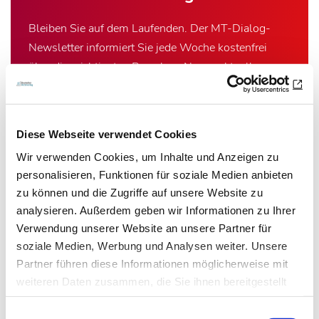
Bleiben Sie auf dem Laufenden. Der MT-Dialog-
Newsletter informiert Sie jede Woche kostenfrei
über die wichtigsten Branchen-News, aktuelle
Themen und die neusten Stellenangebote.
E-Mail-Adresse
Diese Webseite verwendet Cookies
Wir verwenden Cookies, um Inhalte und Anzeigen zu
Ich habe die Hinweise zum
Datenschutz
gelesen.*
personalisieren, Funktionen für soziale Medien anbieten
zu können und die Zugriffe auf unsere Website zu
analysieren. Außerdem geben wir Informationen zu Ihrer
Newsletter abonnieren
Verwendung unserer Website an unsere Partner für
soziale Medien, Werbung und Analysen weiter. Unsere
* Pflichtfeld
Partner führen diese Informationen möglicherweise mit
weiteren Daten zusammen, die Sie ihnen bereitgestellt
haben oder die sie im Rahmen Ihrer Nutzung der Dienste
Einwilligungsauswahl
gesammelt haben.