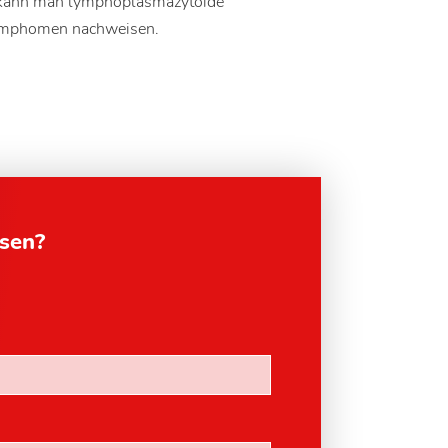
n kann man lymphoplasmazytoide
ymphomen nachweisen.
esen?