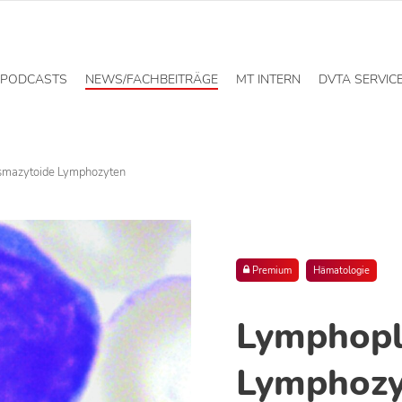
PODCASTS
NEWS/FACHBEITRÄGE
MT INTERN
DVTA SERVIC
mazytoide Lymphozyten
Premium
Hämatologie
Lymphopl
Lymphozy