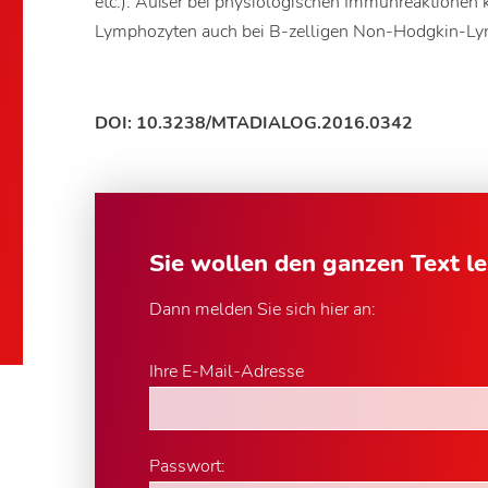
etc.). Außer bei physiologischen Immunreaktione
Lymphozyten auch bei B-zelligen Non-Hodgkin-L
DOI: 10.3238/MTADIALOG.2016.0342
Sie wollen den ganzen Text l
Dann melden Sie sich hier an:
Ihre E-Mail-Adresse
Passwort: