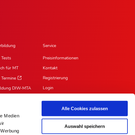
rbildung
Service
 Tests
Preisinformationen
sch für MT
Kontakt
Registrierung
 Termine
Login
ildung DIW-MTA
Mein Profil
Suche
Alle Cookies zulassen
le Medien
RSS-Feed
ir
Auswahl speichern
Für Autoren
, Werbung