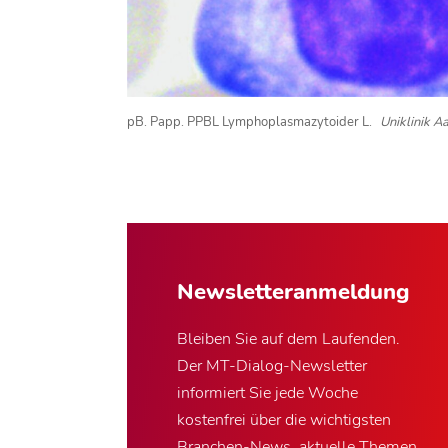
pB. Papp. PPBL Lymphoplasmazytoider L.
Uniklinik A
Newsletter­anmeldung
Bleiben Sie auf dem Laufenden.
Der MT-Dialog-Newsletter
informiert Sie jede Woche
kostenfrei über die wichtigsten
Branchen-News, aktuelle Themen