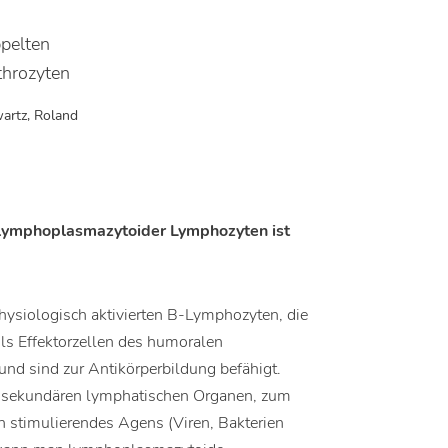
pelten
throzyten
artz, Roland
 lymphoplasmazytoider Lymphozyten ist
siologisch aktivierten B-Lymphozyten, die
Als Effektorzellen des humoralen
nd sind zur Antikörperbildung befähigt.
en sekundären lymphatischen Organen, zum
 stimulierendes Agens (Viren, Bakterien