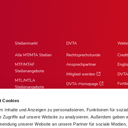
Stellenmarkt
DVTA
Weite
Alle MT/MTA Stellen
Rechtsprechstunde
Credit
MTF/MTAF
Ansprechpartner
Engli
Stellenangebote
Mitglied werden
DVTA
MTL/MTLA
Fortb
DVTA-Homepage
Stellenangebote
MTR/MTRA
t Cookies
Stellenangebote
 Inhalte und Anzeigen zu personalisieren, Funktionen für sozia
MTV/VMTA
e Zugriffe auf unsere Website zu analysieren. Außerdem geben w
Stellenangebote
rwendung unserer Website an unsere Partner für soziale Medien