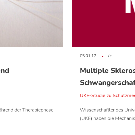
05.01.17
lz
end
Multiple Sklero
Schwangerschaf
UKE-Studie zu Schutzme
ährend der Therapiephase
Wissenschaftler des Uni
(UKE) haben die Mechani