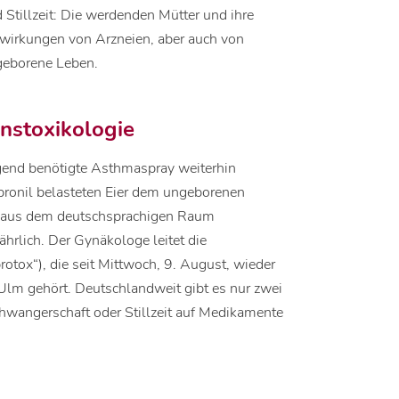
tillzeit: Die werdenden Mütter und ihre
swirkungen von Arzneien, aber auch von
geborene Leben.
onstoxikologie
ngend benötigte Asthmaspray weiterhin
pronil belasteten Eier dem ungeborenen
n aus dem deutschsprachigen Raum
hrlich. Der Gynäkologe leitet die
otox“), die seit Mittwoch, 9. August, wieder
s Ulm gehört. Deutschlandweit gibt es nur zwei
Schwangerschaft oder Stillzeit auf Medikamente