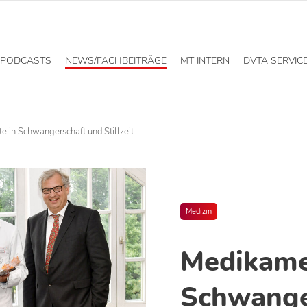
PODCASTS
NEWS/FACHBEITRÄGE
MT INTERN
DVTA SERVIC
 in Schwangerschaft und Stillzeit
Medizin
Medikame
Schwange