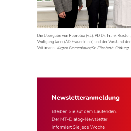
Die Übergabe von Reprotox (v.l.): PD Dr. Frank Reister,
Wolfgang Janni (ÄD Frauenklinik) und der Vorstand der 
Wittmann
Jürgen Emmenlauer/St. Elisabeth-Stiftung
Newsletter­anmeldung
Bleiben Sie auf dem Laufenden.
Der MT-Dialog-Newsletter
informiert Sie jede Woche