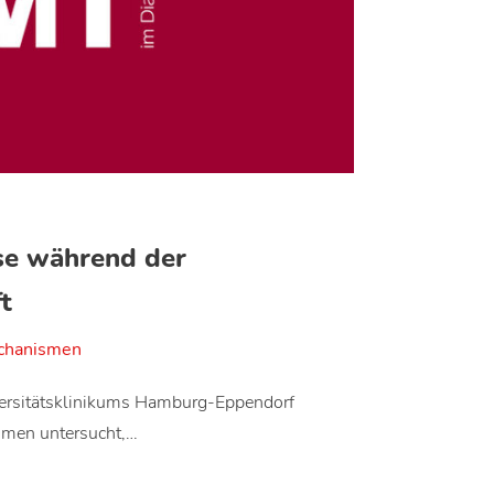
se während der
t
chanismen
versitätsklinikums Hamburg-Eppendorf
smen untersucht,…