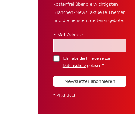
kostenfrei über die wichtigsten
Branchen-News, aktuelle Themen
und die neusten Stellenangebote.
E-Mail-Adresse
Ich habe die Hinweise zum
Datenschutz
gelesen.*
Newsletter abonnieren
* Pflichtfeld