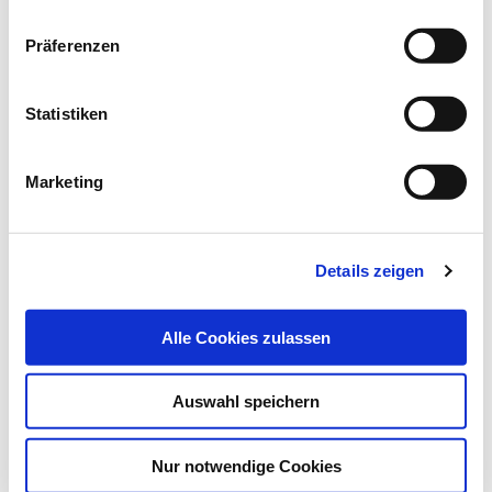
03.10.16
Ludwig Zahn
Datenschutz
|
Impressum
Präferenzen
Morbus Alzheimer
Interview
Statistiken
Der Welt-Alzheimertag findet jedes Jahr statt. Prof. Dr.
Marketing
Mathias Jucker, Forscher am Hertie-Institut…
Details zeigen
Alle Cookies zulassen
Auswahl speichern
Nur notwendige Cookies